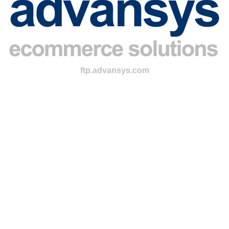
ftp.advansys.com